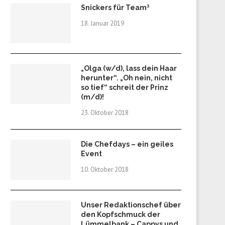
Snickers für Team³
18. Januar 2019
„Olga (w/d), lass dein Haar
herunter“. „Oh nein, nicht
so tief“ schreit der Prinz
(m/d)!
23. Oktober 2018
Die Chefdays – ein geiles
Event
10. Oktober 2018
Unser Redaktionschef über
den Kopfschmuck der
Lümmelbank – Cappys und