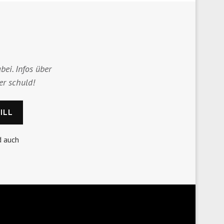
bei. Infos über
er schuld!
d auch