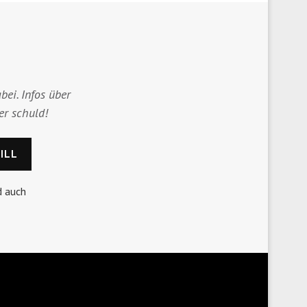
bei. Infos über
er schuld!
d auch