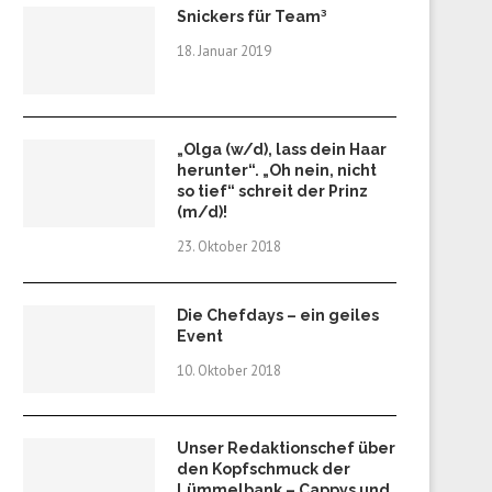
Snickers für Team³
18. Januar 2019
„Olga (w/d), lass dein Haar
herunter“. „Oh nein, nicht
so tief“ schreit der Prinz
(m/d)!
23. Oktober 2018
Die Chefdays – ein geiles
Event
10. Oktober 2018
Unser Redaktionschef über
den Kopfschmuck der
Lümmelbank – Cappys und