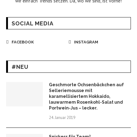
wir einfach Trends setzen. Da, wo wir sind, ist vorne!
SOCIAL MEDIA
FACEBOOK
INSTAGRAM
#NEU
Geschmorte Ochsenbäckchen auf
Selleriemousse mit
karamellisiertem Hokkaido,
lauwarmem Rosenkohl-Salat und
Portwein-Jus – lecker.
24. Januar 2019
Snickers für Team³