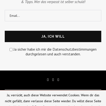
& Tipps. Wer das verpasst ist selber schuld!
Ja sicher habe ich mir die Datenschutzbestimmungen
durchgelesen und auch verstanden.
Ja, verrückt, auch diese Website verwendet Cookies. Wenn dir das
Über uns
Mediadaten
Kontakt
Datenschutz
nicht gefällt, dann verlasse diese Seite wieder. Du willst diese Seite
Impressum
Gewinnspiel
AGB
Lieferung und Zahlung