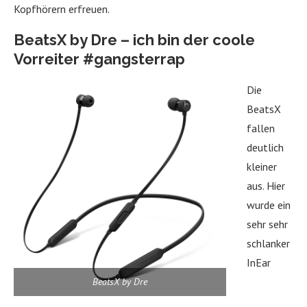
Kopfhörern erfreuen.
BeatsX by Dre – ich bin der coole
Vorreiter #gangsterrap
Die
BeatsX
fallen
deutlich
kleiner
aus. Hier
wurde ein
sehr sehr
schlanker
InEar
BeatsX by Dre