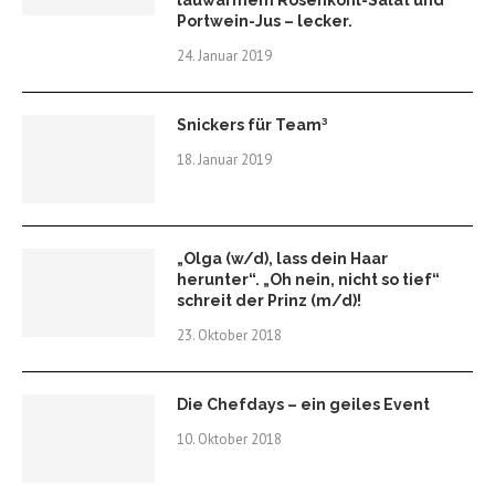
lauwarmem Rosenkohl-Salat und
Portwein-Jus – lecker.
24. Januar 2019
Snickers für Team³
18. Januar 2019
„Olga (w/d), lass dein Haar
herunter“. „Oh nein, nicht so tief“
schreit der Prinz (m/d)!
23. Oktober 2018
Die Chefdays – ein geiles Event
10. Oktober 2018