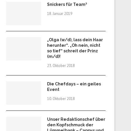
Snickers für Team³
18. Januar 2019
„Olga (w/d), lass dein Haar
herunter“. „Oh nein, nicht
so tief“ schreit der Prinz
(m/d)!
23. Oktober 2018
Die Chefdays – ein geiles
Event
10. Oktober 2018
Unser Redaktionschef über
den Kopfschmuck der
Lümmelbank – Cappys und