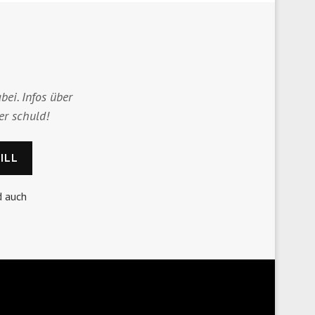
bei. Infos über
er schuld!
d auch