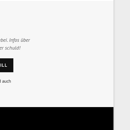
bei. Infos über
er schuld!
d auch