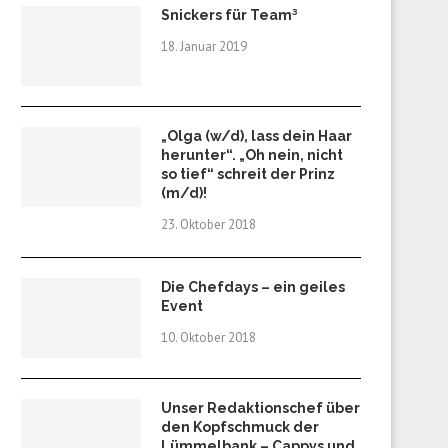
Snickers für Team³
18. Januar 2019
„Olga (w/d), lass dein Haar
herunter“. „Oh nein, nicht
so tief“ schreit der Prinz
(m/d)!
23. Oktober 2018
Die Chefdays – ein geiles
Event
10. Oktober 2018
Unser Redaktionschef über
den Kopfschmuck der
Lümmelbank – Cappys und