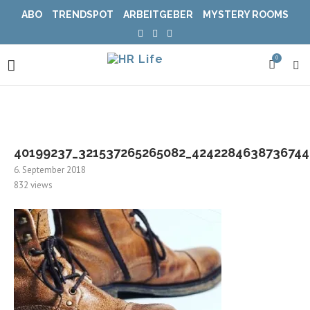
ABO
TRENDSPOT
ARBEITGEBER
MYSTERY ROOMS
0
40199237_321537265265082_4242284638736744
6. September 2018
832
views