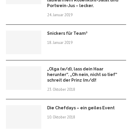
lauwarmem Rosenkohl-Salat und
Portwein-Jus – lecker.
24. Januar 2019
Snickers für Team³
18. Januar 2019
„Olga (w/d), lass dein Haar
herunter“. „Oh nein, nicht so tief“
schreit der Prinz (m/d)!
23. Oktober 2018
Die Chefdays – ein geiles Event
10. Oktober 2018