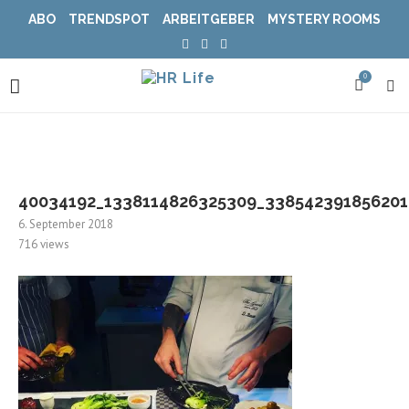
ABO
TRENDSPOT
ARBEITGEBER
MYSTERY ROOMS
0
40034192_1338114826325309_338542391856201
6. September 2018
716
views