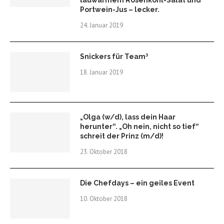
lauwarmem Rosenkohl-Salat und
Portwein-Jus – lecker.
24. Januar 2019
Snickers für Team³
18. Januar 2019
„Olga (w/d), lass dein Haar
herunter“. „Oh nein, nicht so tief“
schreit der Prinz (m/d)!
23. Oktober 2018
Die Chefdays – ein geiles Event
10. Oktober 2018