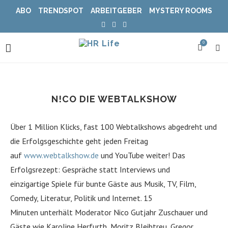
ABO
TRENDSPOT
ARBEITGEBER
MYSTERY ROOMS
0
N!CO DIE WEBTALKSHOW
Über 1 Million Klicks, fast 100 Webtalkshows abgedreht und
die Erfolgsgeschichte geht jeden Freitag
auf
www.webtalkshow.de
und YouTube weiter! Das
Erfolgsrezept: Gespräche statt Interviews und
einzigartige Spiele für bunte Gäste aus Musik, TV, Film,
Comedy, Literatur, Politik und Internet. 15
Minuten unterhält Moderator Nico Gutjahr Zuschauer und
Gäste wie Karoline Herfurth, Moritz Bleibtreu, Gregor