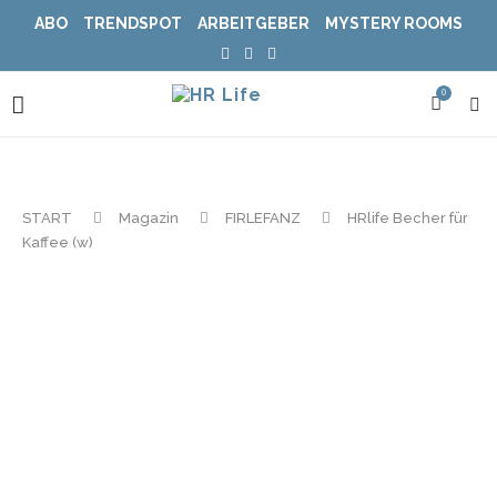
ABO
TRENDSPOT
ARBEITGEBER
MYSTERY ROOMS
0
START
Magazin
FIRLEFANZ
HRlife Becher für
Kaffee (w)